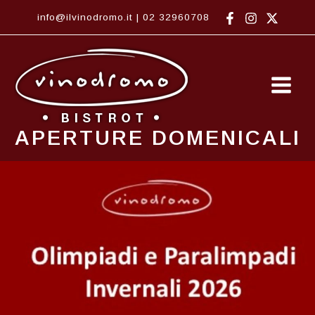
Vai
info@ilvinodromo.it
|
02 32960708
al
contenuto
Main
Men
APERTURE DOMENICALI