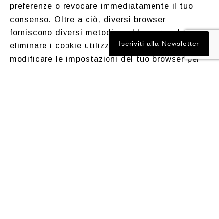
preferenze o revocare immediatamente il tuo
consenso. Oltre a ciò, diversi browser
forniscono diversi metodi per bloccare ed
Iscriviti alla Newsletter
eliminare i cookie utilizzati dai siti web. Puoi
modificare le impostazioni del tuo browser per
bloccare/eliminare i cookie. Di seguito sono
elencati i link ai documenti di supporto su come
gestire ed eliminare i cookie dai principali
browser web.
Chrome:
https://support.google.com/accounts/answer/32
050
Safari:
https://support.apple.com/en-
in/guide/safari/sfri11471/mac
Firefox:
https://support.mozilla.org/en-
US/kb/clear-cookies-and-site-data-firefox?