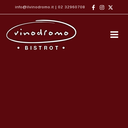
Vai
info@ilvinodromo.it
|
02 32960708
al
contenuto
Main
Men