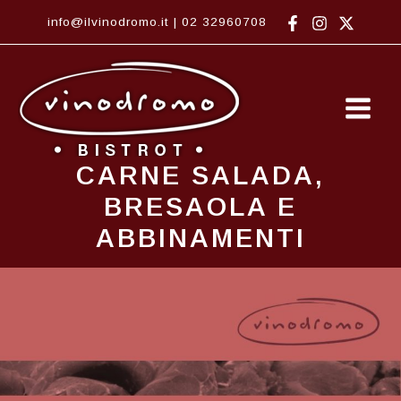
Vai
info@ilvinodromo.it
|
02 32960708
al
contenuto
Main
Men
CARNE SALADA,
BRESAOLA E
ABBINAMENTI