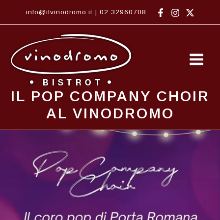
Vai
info@ilvinodromo.it
|
02 32960708
al
contenuto
Main
Men
IL POP COMPANY CHOIR
AL VINODROMO