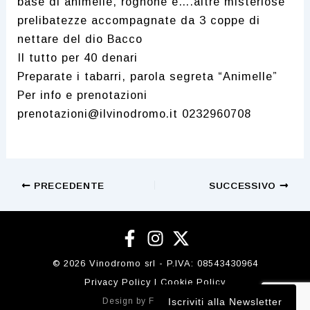
base di animelle, rognone e….altre misteriose
prelibatezze accompagnate da 3 coppe di
nettare del dio Bacco
Il tutto per 40 denari
Preparate i tabarri, parola segreta “Animelle”
Per info e prenotazioni
prenotazioni@ilvinodromo.it 0232960708
Navigazione
PRECEDENTE
SUCCESSIVO
articoli
© 2026 Vinodromo srl - P.IVA:
08543430964
Privacy Policy
|
Cookie Policy
Design by
Flobidesign.it
Iscriviti alla Newsletter