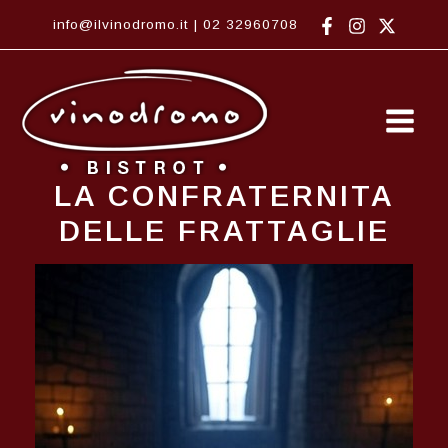
Vai
info@ilvinodromo.it
|
02 32960708
al
contenuto
Main
Men
LA CONFRATERNITA
DELLE FRATTAGLIE