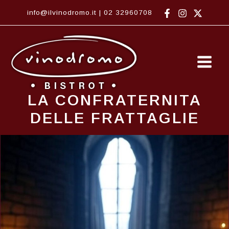
Vai
info@ilvinodromo.it
|
02 32960708
al
contenuto
Main
Men
LA CONFRATERNITA
DELLE FRATTAGLIE