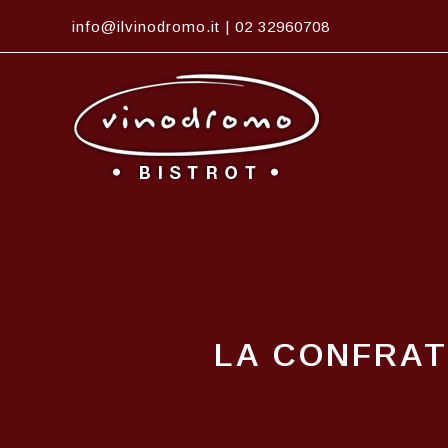
Vai
info@ilvinodromo.it
|
02 32960708
al
contenuto
LA CONFRAT