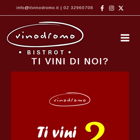
Vai
info@ilvinodromo.it
|
02 32960708
al
contenuto
Main
Men
TI VINI DI NOI?